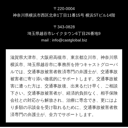
〒220-0004
神奈川県横浜市西区北幸1丁目11番15号 横浜STビル14階
〒343-0828
埼玉県越谷市レイクタウン6丁目26番地9
mail :
info@castglobal.biz
滋賀県大津市、大阪府高槻市、東京都立川市、神奈川県
横浜市、埼玉県越谷市に事務所を持つキャストグローバ
ルでは、交通事故被害者救済専門の弁護士が、交通事故
被害者に寄り添い徹底的にサポートします。交通事故被
害に遭った方は、交通事故後、出来るだけ早く、ご相談
下さい。交通事故被害者が、経済的負担なく、相手保険
会社との対応から解放され、治療に専念でき、更にはよ
り多額の示談金を受け取れるために、交通事故被害者救
済専門の弁護士が、全力でサポートします。