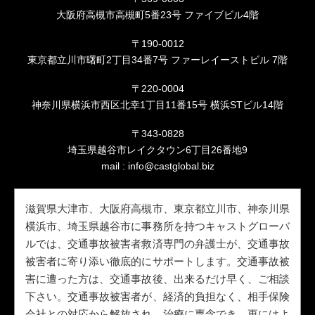
大阪府高槻市高槻町5番23号 ファイブビル4階
〒190-0012
東京都立川市曙町2丁目34番7号 ファーレイーストビル 7階
〒220-0004
神奈川県横浜市西区北幸1丁目11番15号 横浜STビル14階
〒343-0828
埼玉県越谷市レイクタウン6丁目26番地9
mail :
info@castglobal.biz
滋賀県大津市、大阪府高槻市、東京都立川市、神奈川県
横浜市、埼玉県越谷市に事務所を持つキャストグローバ
ルでは、交通事故被害者救済専門の弁護士が、交通事故
被害者に寄り添い徹底的にサポートします。交通事故被
害に遭った方は、交通事故後、出来るだけ早く、ご相談
下さい。交通事故被害者が、経済的負担なく、相手保険
会社との対応から解放され、治療に専念でき、更にはよ