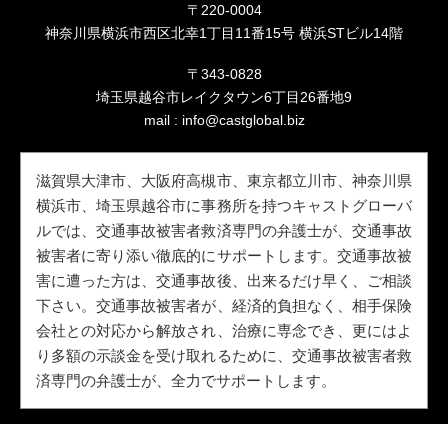
〒220-0004
神奈川県横浜市西区北幸1丁目11番15号 横浜STビル14階
〒343-0828
埼玉県越谷市レイクタウン6丁目26番地9
mail :
info@castglobal.biz
滋賀県大津市、大阪府高槻市、東京都立川市、神奈川県
横浜市、埼玉県越谷市に事務所を持つキャストグローバ
ルでは、交通事故被害者救済専門の弁護士が、交通事故
被害者に寄り添い徹底的にサポートします。交通事故被
害に遭った方は、交通事故後、出来るだけ早く、ご相談
下さい。交通事故被害者が、経済的負担なく、相手保険
会社との対応から解放され、治療に専念でき、更にはよ
り多額の示談金を受け取れるために、交通事故被害者救
済専門の弁護士が、全力でサポートします。