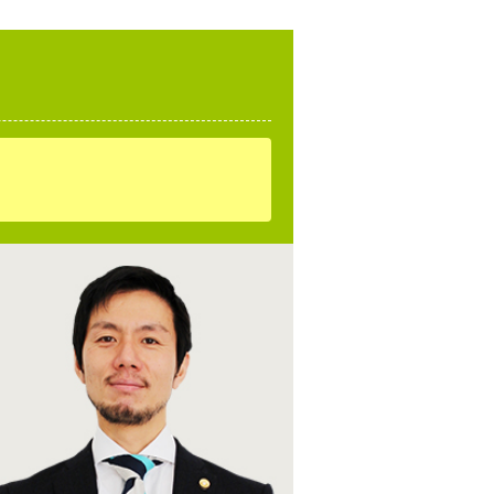
た
？
？