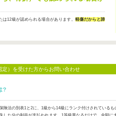
たは12級が認められる場合があります。
軽傷だからと諦
認定）を受けた方からお問い合わせ
は?
保険法の別表1と2に、1級から14級にランク付けされている
失した分の利益が支払われます。1等級異なるだけで、金額に