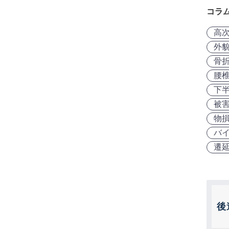
コラ
高
外
骨
腰
下
被
物
バ
遷
後