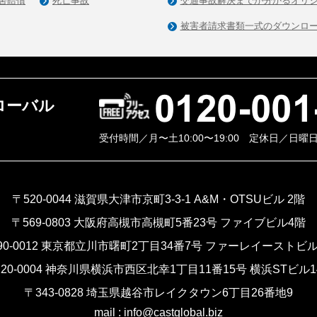
害賠償
死亡事故
交通事故解決までが分かるオリ
被害者請求書類一式のダウンロ
ローバル
受付時間／月〜土10:00〜19:00 定休日／日曜
〒520-0044
滋賀県大津市京町3-3-1 A&M・OTSUビル 2階
〒569-0803
大阪府高槻市高槻町5番23号 ファイブビル4階
0-0012
東京都立川市曙町2丁目34番7号 ファーレイーストビル
20-0004
神奈川県横浜市西区北幸1丁目11番15号 横浜STビル1
〒343-0828
埼玉県越谷市レイクタウン6丁目26番地9
mail :
info@castglobal.biz