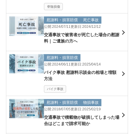
脊髄損傷
慰謝料・損害賠償
死亡事故
公開:2024/07/11
更新日:2024/12/12
交通事故で被害者が死亡した場合の慰謝
料｜ご遺族の方へ
慰謝料・損害賠償
公開:2024/06/11
更新日:2025/04/14
バイク事故 慰謝料示談金の相場と増額
方法
バイク事故
慰謝料・損害賠償
物損事故
公開:2018/07/05
更新日:2025/02/19
交通事故で積載物が破損してしまった場
合はどこまで請求可能か