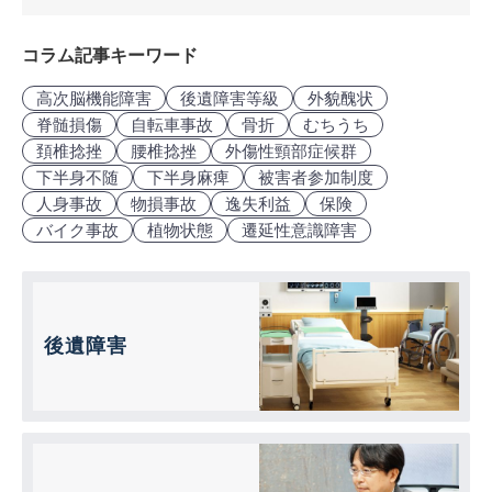
コラム記事キーワード
高次脳機能障害
後遺障害等級
外貌醜状
脊髄損傷
自転車事故
骨折
むちうち
頚椎捻挫
腰椎捻挫
外傷性頸部症候群
下半身不随
下半身麻痺
被害者参加制度
人身事故
物損事故
逸失利益
保険
バイク事故
植物状態
遷延性意識障害
後遺障害