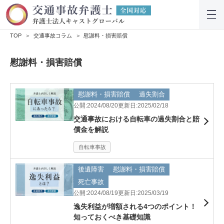
TOP
交通事故コラム
慰謝料・損害賠償
慰謝料・損害賠償
慰謝料・損害賠償
過失割合
公開:2024/08/20
更新日:2025/02/18
交通事故における自転車の過失割合と賠
償金を解説
自転車事故
後遺障害
慰謝料・損害賠償
死亡事故
公開:2024/08/19
更新日:2025/03/19
逸失利益が増額される4つのポイント！
知っておくべき基礎知識