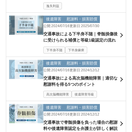
逸失利益
後遺障害
慰謝料・損害賠償
公開:2024/07/16
更新日:2025/07/30
交通事故による下半身不随｜脊髄損傷後
に受けられる補償と等級1級認定の流れ
下半身不随
下半身麻痺
後遺障害
慰謝料・損害賠償
公開:2024/07/16
更新日:2024/12/12
交通事故による高次脳機能障害｜適切な
慰謝料を得る5つのポイント
高次脳機能障害
後遺障害等級
後遺障害
慰謝料・損害賠償
公開:2024/07/16
更新日:2024/12/12
交通事故で脊髄損傷を負った場合の慰謝
料や後遺障害認定を弁護士が詳しく解説