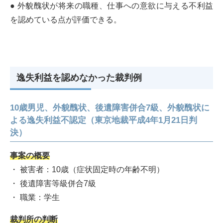
● 外貌醜状が将来の職種、仕事への意欲に与える不利益
を認めている点が評価できる。
逸失利益を認めなかった裁判例
10歳男児、外貌醜状、後遺障害併合7級、外貌醜状に
よる逸失利益不認定（東京地裁平成4年1月21日判
決）
事案の概要
・ 被害者：10歳（症状固定時の年齢不明）
・ 後遺障害等級併合7級
・ 職業：学生
裁判所の判断