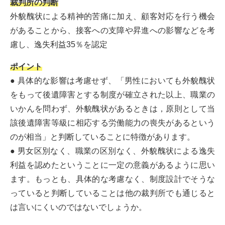
裁判所の判断
外貌醜状による精神的苦痛に加え、顧客対応を行う機会
があることから、接客への支障や昇進への影響などを考
慮し、逸失利益35％を認定
ポイント
● 具体的な影響は考慮せず、「男性においても外貌醜状
をもって後遺障害とする制度が確立された以上、職業の
いかんを問わず、外貌醜状があるときは，原則として当
該後遺障害等級に相応する労働能力の喪失があるという
のが相当」と判断していることに特徴があります。
● 男女区別なく、職業の区別なく、外貌醜状による逸失
利益を認めたということに一定の意義があるように思い
ます。もっとも、具体的な考慮なく、制度設計でそうな
っていると判断していることは他の裁判所でも通じると
は言いにくいのではないでしょうか。