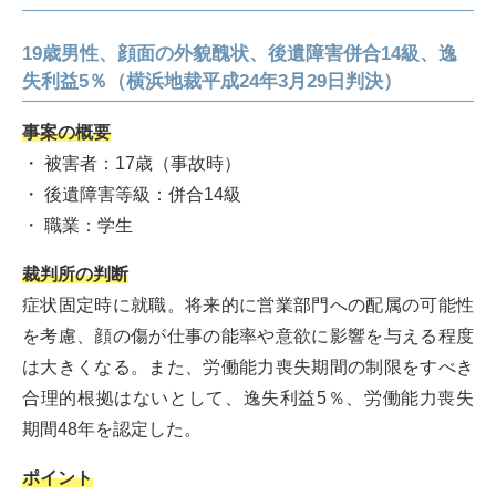
19歳男性、顔面の外貌醜状、後遺障害併合14級、逸
失利益5％（横浜地裁平成24年3月29日判決）
事案の概要
・ 被害者：17歳（事故時）
・ 後遺障害等級：併合14級
・ 職業：学生
裁判所の判断
症状固定時に就職。将来的に営業部門への配属の可能性
を考慮、顔の傷が仕事の能率や意欲に影響を与える程度
は大きくなる。また、労働能力喪失期間の制限をすべき
合理的根拠はないとして、逸失利益5％、労働能力喪失
期間48年を認定した。
ポイント