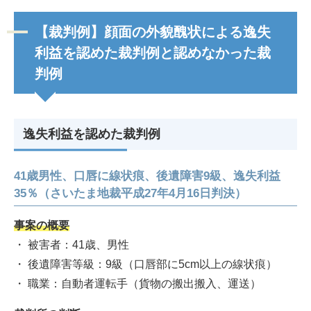
【裁判例】顔面の外貌醜状による逸失
利益を認めた裁判例と認めなかった裁
判例
逸失利益を認めた裁判例
41歳男性、口唇に線状痕、後遺障害9級、逸失利益
35％（さいたま地裁平成27年4月16日判決）
事案の概要
・ 被害者：41歳、男性
・ 後遺障害等級：9級（口唇部に5cm以上の線状痕）
・ 職業：自動者運転手（貨物の搬出搬入、運送）