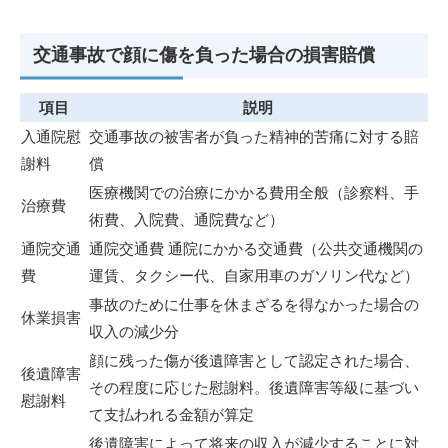
交通事故で顔に傷を負った場合の損害賠償
項目
説明
入通院慰
交通事故の被害者が負った精神的苦痛に対する賠
謝料
償
医療機関での治療にかかる費用全般（診察料、手
治療費
術費、入院費、通院費など）
通院交通
通院交通費 通院にかかる交通費（公共交通機関の
費
運賃、タクシー代、自家用車のガソリン代など）
事故のために仕事を休まざるを得なかった場合の
休業損害
収入の減少分
顔に残った傷が後遺障害として認定された場合、
後遺障害
その程度に応じた慰謝料。後遺障害等級に基づい
慰謝料
て支払われる金額が算定
後遺障害によって将来の収入が減少することに対