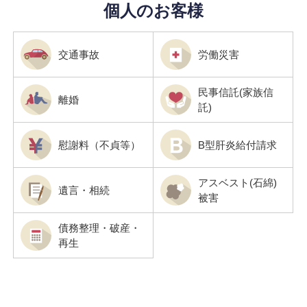
個人のお客様
交通事故
労働災害
民事信託(家族信
離婚
託)
慰謝料（不貞等）
B型肝炎給付請求
アスベスト(石綿)
遺言・相続
被害
債務整理・破産・
再生