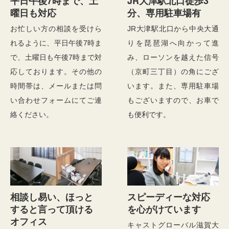
平日午後7時まで、土
JR大津駅北口徒歩3
曜日も対応
分、専用駐車場有
お忙しい方の相談を受けら
JR大津駅北口から中央大通
れるように、平日午後7時ま
りを琵琶湖へ向かって進
で、土曜日も午後7時まで対
み、ローソンを越えた信号
応しております。その他の
（京町三丁目）の角にござ
時間帯は、メールまたは問
います。また、専用駐車場
い合わせフォームにてご連
もございますので、お車で
絡ください。
も便利です。
相談し易い、ほっと
スピーディーな対応
すると言って頂ける
を心がけています
オフィス
キャストグローバル滋賀大