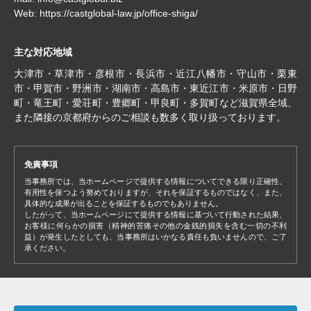
Web:
https://castglobal-law.jp/office-shiga/
主な対応地域
大津市・草津市・彦根市・長浜市・近江八幡市・守山市・栗東
市・甲賀市・野洲市・湖南市・高島市・東近江市・米原市・日野
町・竜王町・愛荘町・豊郷町・甲良町・多賀町など滋賀県全域、
また隣接の京都府からのご相談も数多く取り扱っております。
免責事項
当事務所では、当ホームページで提供する情報についてできる限り正確性、
有用性を保つよう努めておりますが、それを保証するものではなく、また、
具体的な成果が出ることを保証するものでもありません。
したがって、当ホームページにて提供する情報に基づいて行動された結果、
お客様に何らかの損害（精神的苦痛その他の金銭的損失を含む一切の不利
益）が発生したとしても、当事務所はいかなる責任も負いませんので、ご了
承ください。