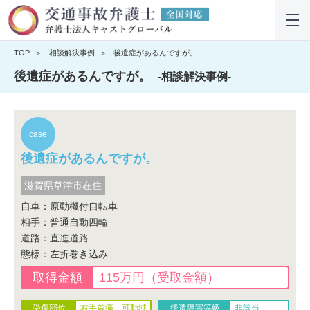
TOP
相談解決事例
後遺症があるんですが。
後遺症があるんですが。
-相談解決事例-
後遺症があるんですが。
滋賀県草津市在住
自車：原動機付自転車
相手：普通自動四輪
道路：直進道路
態様：左折巻き込み
115万円（受取金額）
右手首痛、可動域
非該当