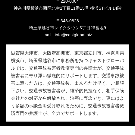
〒220-0004
神奈川県横浜市西区北幸1丁目11番15号 横浜STビル14階
〒343-0828
埼玉県越谷市レイクタウン6丁目26番地9
mail :
info@castglobal.biz
滋賀県大津市、大阪府高槻市、東京都立川市、神奈川県
横浜市、埼玉県越谷市に事務所を持つキャストグローバ
ルでは、交通事故被害者救済専門の弁護士が、交通事故
被害者に寄り添い徹底的にサポートします。交通事故被
害に遭った方は、交通事故後、出来るだけ早く、ご相談
下さい。交通事故被害者が、経済的負担なく、相手保険
会社との対応から解放され、治療に専念でき、更にはよ
り多額の示談金を受け取れるために、交通事故被害者救
済専門の弁護士が、全力でサポートします。