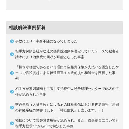
相談解決事例新着
事故により下半身不随になってしまった
相手方保険会社が幼児の整骨院治療を否定していたケースで被害者
請求により治療費の回収が可能となった事案
「損傷が軽微であるという理由で自賠責保険が支払いを否定したケ
ースで訴訟提起により後遺障害１４級前提の和解金を獲得した事
例」
相手方が素因減額を主張し支払拒否→紛争処理センターで此方の主
張が認められた事例
交通事故（人身事故）による肩の腱板損傷における後遺障害（局部
の神経系統の障害（以下，「神経症状」と言います。））
物損について買替諸費用等が認められ、また、過失割合についても
相手方提示5:5から8:2で解決した事例