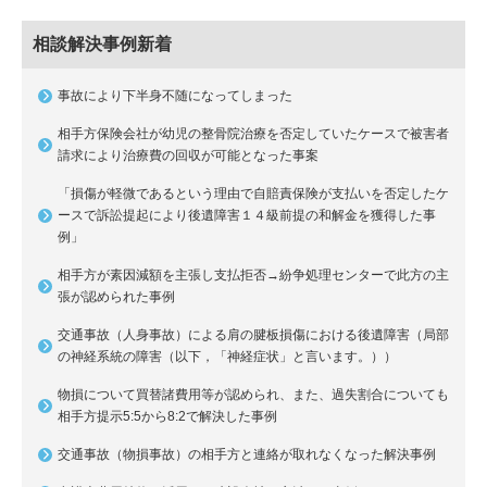
相談解決事例新着
事故により下半身不随になってしまった
相手方保険会社が幼児の整骨院治療を否定していたケースで被害者
請求により治療費の回収が可能となった事案
「損傷が軽微であるという理由で自賠責保険が支払いを否定したケ
ースで訴訟提起により後遺障害１４級前提の和解金を獲得した事
例」
相手方が素因減額を主張し支払拒否→紛争処理センターで此方の主
張が認められた事例
交通事故（人身事故）による肩の腱板損傷における後遺障害（局部
の神経系統の障害（以下，「神経症状」と言います。））
物損について買替諸費用等が認められ、また、過失割合についても
相手方提示5:5から8:2で解決した事例
交通事故（物損事故）の相手方と連絡が取れなくなった解決事例