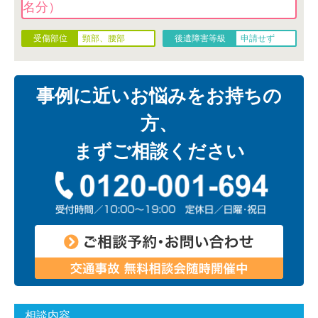
名分）
頸部、腰部
申請せず
事例に近いお悩みをお持ちの
方、
まずご相談ください
相談内容