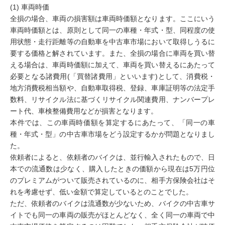
(1) 車両時価
全損の場合、車両の損害額は車両時価額となります。ここにいう
車両時価額とは、原則として同一の車種・年式・型、同程度の使
用状態・走行距離等の自動車を中古車市場において取得しうるに
要する価格と解されています。また、全損の場合に車両を買い替
える場合は、車両時価額に加えて、車両を買い替えるにあたって
必要となる諸費用(「買替諸費用」といいます)として、消費税・
地方消費税相当額や、自動車取得税、登録、車庫証明等の法定手
数料、リサイクル法に基づくリサイクル関連費用、ナンバープレ
ート代、車検整備費用などが損害となります。
本件では、この車両時価額を算定するにあたって、「同一の車
種・年式・型」の中古車市場をどう設定するかが問題となりまし
た。
依頼者によると、依頼者のバイクは、並行輸入されたもので、日
本での流通数は少なく、購入したときの価額から現在は5万円位
のプレミアムがついて販売されているのに、相手方保険会社はそ
れを考慮せず、低い金額で算定しているとのことでした。
ただ、依頼者のバイクは流通数が少ないため、バイクの中古車サ
イトでも同一の車両の販売がほとんどなく、全く同一の車両で中