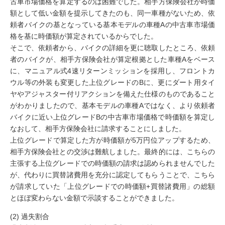
古車市場価格を算定するのは困難でした。相手方保険会社が時価
額として低い金額を提示してきたのも、同一車種がないため、依
頼者バイクの基となっている基本モデルの車種Aの中古車市場価
格を基に時価額が算定されているからでした。
そこで、依頼者から、バイクの詳細を更に聴取したところ、依頼
者のバイクが、相手方保険会社が算定根拠とした車種Aをベース
に、マニュアル式4速リターンミッションを採用し、フロントカ
ウル等の外装も変更した上位グレードのBに、更にダート用タイ
ヤやアジャスター付リアクションを備えた仕様のものであること
がわかりましたので、基本モデルの車種Aではなく、より依頼者
バイクに近い上位グレードBの中古車市場価格で時価額を算定し
なおして、相手方保険会社に請求することにしました。
上位グレードで算定した方が時価額が5万円位アップするため、
相手方保険会社との交渉は難航しました。最終的には、こちらの
主張する上位グレードでの時価額の請求は認められませんでした
が、代わりに買替諸費用を充分に認定してもらうことで、こちら
が請求していた「上位グレードでの時価額+買替諸費用」の総額
とほぼ変わらない金額で示談することができました。
(2) 過失割合