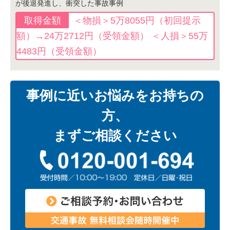
が後退発進し、衝突した事故事例
＜物損＞5万8055円（初回提示
額）→24万2712円（受領金額） ＜人損＞55万
4483円（受領金額）
事例に近いお悩みをお持ちの
方、
まずご相談ください