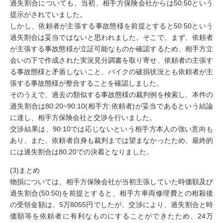
過失割合についても、当初、相手方保険会社からは50:50という
提示がされていました。
しかし、依頼者が主張する事故態様を前提とすると50:50という
過失割合は妥当ではないと思われました。そこで、まず、依頼者
が主張する事故態様が立証可能なものか確認するため、相手方立
会いの下で作成された実況見分調書を取り寄せ、依頼者の主張す
る事故態様と矛盾しないこと、バイクの破損状況とも依頼者が主
張する事故態様が整合することを確認しました。
そのうえで、過去の類似する事故態様の裁判例を検索し、本件の
過失割合は80:20~90:10(相手方:依頼者)が妥当であるという結論
に達し、相手方保険会社と交渉を行いました。
交渉結果は、90:10では応じないという相手方本人の強い意向も
あり、また、依頼者自身も裁判までは望まなかったため、最終的
には過失割合は80:20での決着となりました。
(3)まとめ
物損については、相手方保険会社が当初主張していた時価額及び
過失割合(50:50)を前提とすると、相手方車両修理費との相殺後
の受領金額は、5万8055円でしたが、交渉により、過失割合と時
価額等を依頼者に有利なものにすることができたため、24万