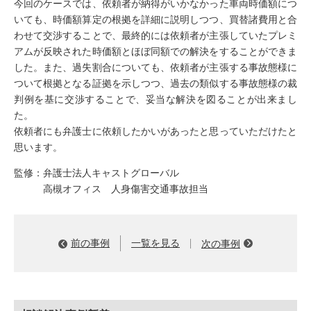
今回のケースでは、依頼者が納得がいかなかった車両時価額につ
いても、時価額算定の根拠を詳細に説明しつつ、買替諸費用と合
わせて交渉することで、最終的には依頼者が主張していたプレミ
アムが反映された時価額とほぼ同額での解決をすることができま
した。また、過失割合についても、依頼者が主張する事故態様に
ついて根拠となる証拠を示しつつ、過去の類似する事故態様の裁
判例を基に交渉することで、妥当な解決を図ることが出来まし
た。
依頼者にも弁護士に依頼したかいがあったと思っていただけたと
思います。
監修：弁護士法人キャストグローバル
高槻オフィス 人身傷害交通事故担当
前の事例
一覧を見る
次の事例