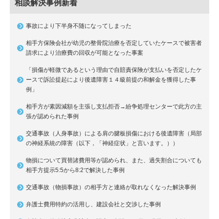
相談解決事例新着
事故により下半身不随になってしまった
相手方保険会社が幼児の整骨院治療を否定していたケースで被害者
請求により治療費の回収が可能となった事案
「損傷が軽微であるという理由で自賠責保険が支払いを否定したケ
ースで訴訟提起により後遺障害１４級前提の和解金を獲得した事
例」
相手方が素因減額を主張し支払拒否→紛争処理センターで此方の主
張が認められた事例
交通事故（人身事故）による肩の腱板損傷における後遺障害（局部
の神経系統の障害（以下，「神経症状」と言います。））
物損について買替諸費用等が認められ、また、過失割合についても
相手方提示5:5から8:2で解決した事例
交通事故（物損事故）の相手方と連絡が取れなくなった解決事例
弁護士費用特約の活用し、建設会社と交渉した事例