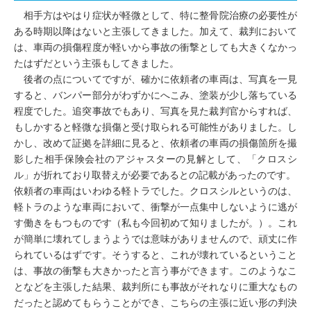
相手方はやはり症状が軽微として、特に整骨院治療の必要性が
ある時期以降はないと主張してきました。加えて、裁判において
は、車両の損傷程度が軽いから事故の衝撃としても大きくなかっ
たはずだという主張もしてきました。
後者の点についてですが、確かに依頼者の車両は、写真を一見
すると、バンパー部分がわずかにへこみ、塗装が少し落ちている
程度でした。追突事故でもあり、写真を見た裁判官からすれば、
もしかすると軽微な損傷と受け取られる可能性がありました。し
かし、改めて証拠を詳細に見ると、依頼者の車両の損傷箇所を撮
影した相手保険会社のアジャスターの見解として、「クロスシ
ル」が折れており取替えが必要であるとの記載があったのです。
依頼者の車両はいわゆる軽トラでした。クロスシルというのは、
軽トラのような車両において、衝撃が一点集中しないように逃が
す働きをもつものです（私も今回初めて知りましたが。）。これ
が簡単に壊れてしまうようでは意味がありませんので、頑丈に作
られているはずです。そうすると、これが壊れているということ
は、事故の衝撃も大きかったと言う事ができます。このようなこ
となどを主張した結果、裁判所にも事故がそれなりに重大なもの
だったと認めてもらうことができ、こちらの主張に近い形の判決