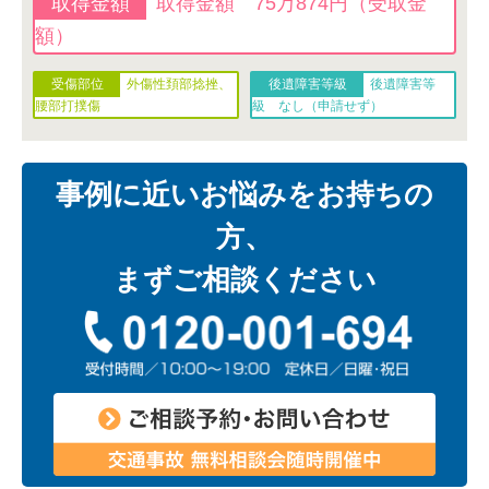
取得金額 75万874円（受取金
額）
外傷性頚部捻挫、
後遺障害等
腰部打撲傷
級 なし（申請せず）
事例に近いお悩みをお持ちの
方、
まずご相談ください