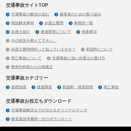
交通事故サイトTOP
交通事故の解決の流れ
被害者のための取り組み
相談解決事例
弁護士費用
事務所一覧
弁護士紹介
後遺障害について
免責事項
今の状況を教えて下さい。
弁護士費用特約って知っていますか？
慰謝料について
死亡事故について
交通事故に強い弁護士の選び方
整形外科医からの推薦文
交通事故カテゴリー
基礎知識
後遺障害
慰謝料・損害賠償
死亡事故
交通事故お役立ちダウンロード
交通事故解決までが分かるオリジナルマンガ
被害者請求書類一式のダウンロード