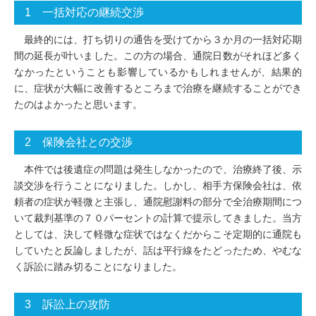
1 一括対応の継続交渉
最終的には、打ち切りの通告を受けてから３か月の一括対応期
間の延長が叶いました。この方の場合、通院日数がそれほど多く
なかったということも影響しているかもしれませんが、結果的
に、症状が大幅に改善するところまで治療を継続することができ
たのはよかったと思います。
2 保険会社との交渉
本件では後遺症の問題は発生しなかったので、治療終了後、示
談交渉を行うことになりました。しかし、相手方保険会社は、依
頼者の症状が軽微と主張し、通院慰謝料の部分で全治療期間につ
いて裁判基準の７０パーセントの計算で提示してきました。当方
としては、決して軽微な症状ではなくだからこそ定期的に通院も
していたと反論しましたが、話は平行線をたどったため、やむな
く訴訟に踏み切ることになりました。
3 訴訟上の攻防