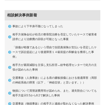
相談解決事例新着
事故により下半身不随になってしまった
相手方保険会社が幼児の整骨院治療を否定していたケースで被害者
請求により治療費の回収が可能となった事案
「損傷が軽微であるという理由で自賠責保険が支払いを否定したケ
ースで訴訟提起により後遺障害１４級前提の和解金を獲得した事
例」
相手方が素因減額を主張し支払拒否→紛争処理センターで此方の主
張が認められた事例
交通事故（人身事故）による肩の腱板損傷における後遺障害（局部
の神経系統の障害（以下，「神経症状」と言います。））
物損について買替諸費用等が認められ、また、過失割合についても
相手方提示5:5から8:2で解決した事例
交通事故（物損事故）の相手方と連絡が取れなくなった解決事例