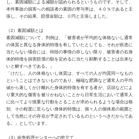
し、素因減額による減額が認められるというものです。そして、
本件事故の損害への相談者の素因の寄与率は、４０％であると主
張し、その結果、賠償金額は、０円と主張しました。
（2）素因減額とは
素因減額について、判例は、「被害者が平均的な体格ないし通常
の体質と異なる身体的特徴を有していたとしても、それが疾患に
当たらない場合には、特段の事情の存しない限り、被害者の右身
体的特徴を損害賠償の額を定めるに当たり斟酌することは出来な
いと解すべきである。」
「けだし、人の体格ないし体質は、すべての人が均質同一なもの
ということはできないものであり、極端な肥満など通常人の平均
値から著しくかけ離れた身体的特徴を有する者が、店頭などによ
り重大的な傷害を被りかねないことから日常生活において通常人
に比べてより慎重な行動をとることが求められるような場合は格
別、その程度に至らない身体的特徴は、個々人の個体差の範囲と
して当然にその存在が予定されているものというべきだからであ
る。」としています。
（3）紛争処理センターへの申立て