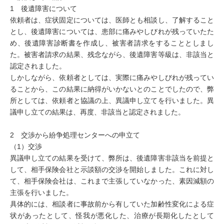
1 後遺障害について
依頼者は、症状固定については、医師とも相談し、了解すること
とし、後遺障害については、患部に痛みやしびれが残っていたた
め、後遺障害診断書を作成し、被害者請求をすることとしまし
た。被害者請求の結果、残念ながら、後遺障害等級は、非該当と
認定されました。
しかしながら、依頼者としては、実際に痛みやしびれが残ってい
ることから、この結果に納得がいかないとのことでしたので、弊
所としては、依頼者と協議の上、異議申し立てを行いました。異
議申し立ての結果は、再度、非該当と認定されました。
2 交渉から紛争処理センターへの申立て
（1）交渉
異議申し立ての結果を受けて、弊所は、後遺障害非該当を前提と
して、相手保険会社と示談額の交渉を開始しました。これに対し
て、相手保険会社は、これまで主張していなかった、素因減額の
主張を行いました。
具体的には、相談者に事故前から有していた加齢性変化による症
状があったとして、怪我が悪化した、治療が長期化したとして