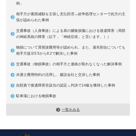
例」
相手方が素因減額を主張し支払拒否→紛争処理センターで此方の主
張が認められた事例
交通事故（人身事故）による肩の腱板損傷における後遺障害（局部
の神経系統の障害（以下，「神経症状」と言います。））
物損について買替諸費用等が認められ、また、過失割合についても
相手方提示5:5から8:2で解決した事例
交通事故（物損事故）の相手方と連絡が取れなくなった解決事例
弁護士費用特約の活用し、建設会社と交渉した事例
自賠責で後遺障害非該当の認定→判決で14級を獲得した事例
駐車場における物損事故
一覧をみる