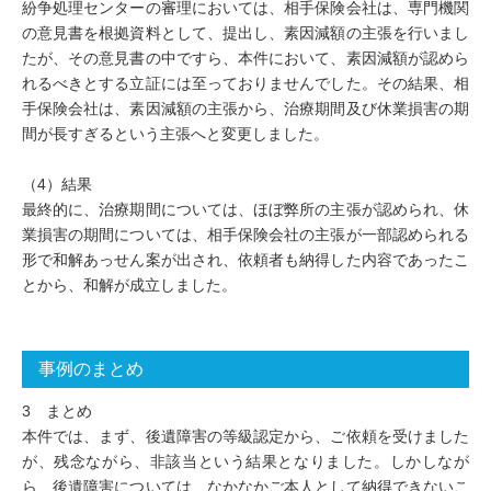
紛争処理センターの審理においては、相手保険会社は、専門機関
の意見書を根拠資料として、提出し、素因減額の主張を行いまし
たが、その意見書の中ですら、本件において、素因減額が認めら
れるべきとする立証には至っておりませんでした。その結果、相
手保険会社は、素因減額の主張から、治療期間及び休業損害の期
間が長すぎるという主張へと変更しました。
（4）結果
最終的に、治療期間については、ほぼ弊所の主張が認められ、休
業損害の期間については、相手保険会社の主張が一部認められる
形で和解あっせん案が出され、依頼者も納得した内容であったこ
とから、和解が成立しました。
事例のまとめ
3 まとめ
本件では、まず、後遺障害の等級認定から、ご依頼を受けました
が、残念ながら、非該当という結果となりました。しかしなが
ら、後遺障害については、なかなかご本人として納得できないこ