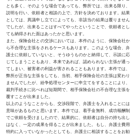
とも多く、そのような場合であっても、弊所では、出来る限り、
説明を行い、依頼者と相談の上で、方針を決めております。結果
としては、異議申し立てによっても、非該当の結果は覆りません
でしたが、出来ることはすべてやったということで、依頼者とし
ても納得された面はあったかと思います。
また、保険会社との交渉においては、本件のように、保険会社か
ら不合理な主張をされるケースもあります。このような場合、弁
護士に依頼していないと、そうゆうものかと納得して、示談に応
じてしまうこともあり、本来であれば、認められない主張が通っ
てしまい、被害者の利益が害されることもあります。本件では、
弊所が正当な主張をしても、当初、相手保険会社の主張は変わり
ませんでしたが、紛争処理センターに申立てをすることにより、
裁判手続きに比べれば短期間で、相手保険会社の不合理な主張を
覆すことが出来ました。
以上のようなことからも、交渉段階で、弁護士を入れることには
意味があるものと思います。本件では、着手金無料、成功報酬制
でご依頼を受けましたので、結果的に、依頼者は自分の持ち出し
はなく、一定の成果を得ることが出来ました。もし、弁護士費用
特約に入っていなかったとしても、弁護士に相談することをお勧