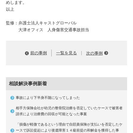
めします。
以上
監修：弁護士法人キャストグローバル
大津オフィス 人身傷害交通事故担当
前の事例
一覧を見る
次の事例
相談解決事例新着
事故により下半身不随になってしまった
相手方保険会社が幼児の整骨院治療を否定していたケースで被害者
請求により治療費の回収が可能となった事案
「損傷が軽微であるという理由で自賠責保険が支払いを否定したケ
ースで訴訟提起により後遺障害１４級前提の和解金を獲得した事