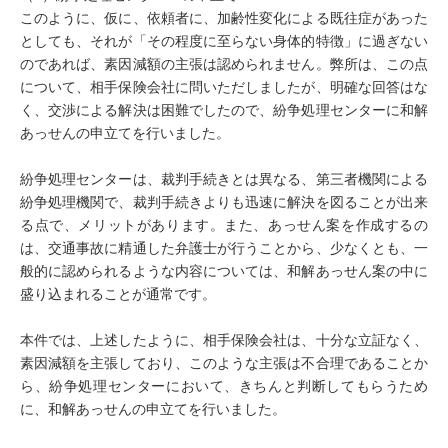
このように、仮に、依頼者に、加齢性変化による既往症があった
としても、それが「その程度に至らない身体的特徴」に過ぎない
のであれば、素因減額の主張は認められません。弊所は、この点
について、相手保険会社に問いただしましたが、明確な回答はな
く、交渉による解決は困難でしたので、紛争処理センターに和解
あっせんの申立てを行いました。
紛争処理センターは、裁判手続きとは異なる、第三者機関による
紛争処理機関で、裁判手続きよりも迅速に解決を図ることが出来
る点で、メリットがあります。また、あっせん案を作成するの
は、交通事故に精通した弁護士が行うことから、少なくとも、一
般的に認められるような内容については、和解あっせん案の中に
盛り込まれることが通常です。
本件では、上述したように、相手保険会社は、十分な立証なく、
素因減額を主張しており、このような主張は不合理であることか
ら、紛争処理センターにおいて、きちんと判断してもらうため
に、和解あっせんの申立てを行いました。