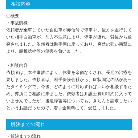
相談内容
〇概要
・事故態様
依頼者が乗車していた自動車が赤信号で停車中、後方を走行して
いた相手自動車が、前方不注意により、停車が遅れ、背後から通
突されました。依頼者は助手席に座っており、突然の強い衝撃に
より、腰椎捻挫等の傷害を負いました。
・相談内容
依頼者は、本件事故により、休業を余儀なくされ、長期の治療を
要しました。依頼者は、相手保険会社から、症状固定の話があっ
たタイミングで、今後、どのように対応すればいいか相談するた
め、弊所にご相談に来ました。依頼者は弁護士費用特約に入って
いませんでしたが、後遺障害等についても、きちんと請求したい
というお話だったので、着手金無料にて、受任しました。
解決までの流れ
・解決までの流れ