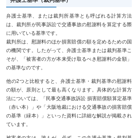
弁護士基準（裁判基準）
弁護士基準、または裁判所基準とも呼ばれる計算方法
は、裁判所が民事訴訟で交通事故の慰謝料を算定する際
に用いている基準です。
裁判所は、慰謝料のほか損害賠償の額を定めるための国
の機関です。したがって、弁護士基準または裁判基準こ
そが、「被害者の方が本来受け取るべき慰謝料の金額」
の基準なのです。
他の2つと比較すると、弁護士基準・裁判基準の慰謝料
の額が、原則として最も高くなります。具体的な計算方
法については、「民事交通事故訴訟 損害賠償額算定基準
（赤い本）」や「大阪地裁における交通事故の損害賠償
の基準（緑本）」といった資料に詳細な解説が掲載され
ています。
被害者の方は、誰もが、必ず、この弁護士基準・裁判基