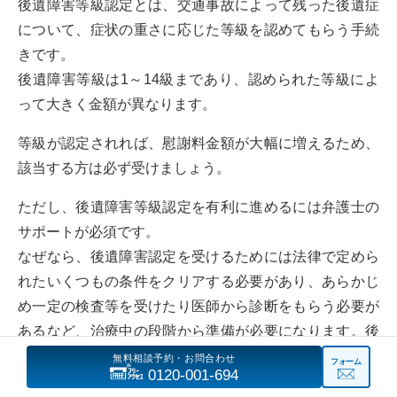
後遺障害等級認定とは、交通事故によって残った後遺症
について、症状の重さに応じた等級を認めてもらう手続
きです。
後遺障害等級は1～14級まであり、認められた等級によ
って大きく金額が異なります。
等級が認定されれば、慰謝料金額が大幅に増えるため、
該当する方は必ず受けましょう。
ただし、後遺障害等級認定を有利に進めるには弁護士の
サポートが必須です。
なぜなら、後遺障害認定を受けるためには法律で定めら
れたいくつもの条件をクリアする必要があり、あらかじ
め一定の検査等を受けたり医師から診断をもらう必要が
あるなど、治療中の段階から準備が必要になります。後
遺障害等級の仕組みと医学的な知識に乏しいままで相手
無料相談予約・お問合わせ
フォーム
0120-001-694
保険会社の言われるままに手続きを進めてしまうと、本