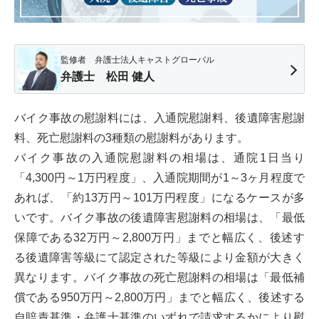
監修者 弁護士法人キャストグローバル
弁護士 松田 健人
バイク事故の慰謝料には、入通院慰謝料、後遺障害慰謝
料、死亡慰謝料の3種類の慰謝料があります。
バイク事故の入通院慰謝料の相場は、通院1日当り
「4,300円～1万円程度」、入通院期間が1～3ヶ月程度で
あれば、「約13万円～101万円程度」になるケースが多
いです。バイク事故の後遺障害慰謝料の相場は、「最低
保障である32万円～2,800万円」までと幅広く、後述す
る後遺障害等級にて認定された等級により金額が大きく
異なります。バイク事故の死亡慰謝料の相場は「最低補
償である950万円～2,800万円」までと幅広く、後述する
自賠責基準・弁護士基準のいずれで請求するかにより慰