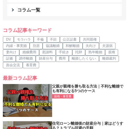
コラム一覧
コラム記事キーワード
DV
モラハラ
不倫
不妊
公正証書
共同親権
内縁・事実婚
別居
協議離婚
和解離婚
夫向け
夫源病
妻向け
婚姻費用
慰謝料
手続き
托卵
熟年離婚
親権
証拠
調停離婚
財産分与
費用
離婚したくない
離婚裁判
面会交流
養育費
最新コラム記事
父親が親権を勝ち取る方法｜不利な離婚で
も有利になる5つのケース
親権・養育費
住宅ローン離婚後の財産分与｜家はどうす
る？トラブル回避の手順