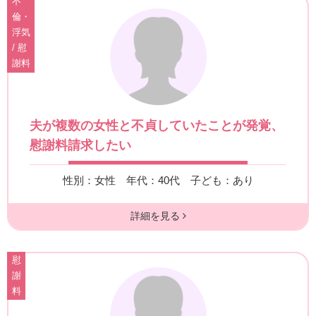
不
倫・
浮気
/ 慰
謝料
夫が複数の女性と不貞していたことが発覚、
慰謝料請求したい
性別：女性
年代：40代
子ども：あり
詳細を見る
慰
謝
料