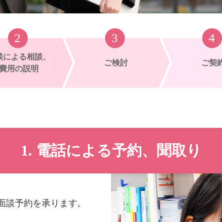
談による相談、
ご検討
ご契
費用の説明
1. 電話による予約、聞取り
面談予約を承ります。