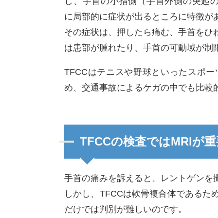
し、手首の小指側（手首外側の突起
に局部的に症状が出るところに特徴が
その症状は、押したら痛む、手首をひ
は患部が腫れたり、手首の可動域が制
TFCCはテニスや野球といったスポ
め、交通事故によるケガの中でも比較
TFCCの検査ではMRIが
手首の痛みを訴えると、レントゲンを
しかし、TFCCは軟骨複合体である
だけでは判別が難しいのです。