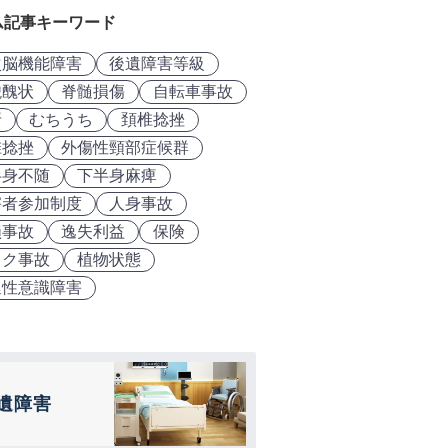
ム記事キーワード
次脳機能障害
後遺障害等級
貌醜状
脊髄損傷
自転車事故
折
むちうち
頚椎捻挫
椎捻挫
外傷性頸部症候群
半身不随
下半身麻痺
害者参加制度
人身事故
損事故
逸失利益
保険
イク事故
植物状態
延性意識障害
遺障害