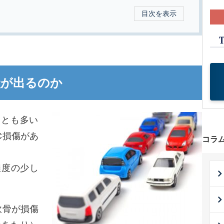
目次を表示
状が出るのか
ことも多い
C損傷があ
コラ
程度の少し
軟骨が損傷