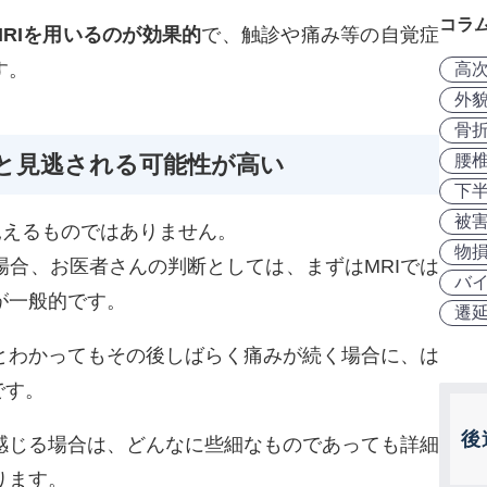
コラ
MRIを用いるのが効果的
で、触診や痛み等の自覚症
す。
高
外
骨
腰
と見逃される可能性が高い
下
被
見えるものではありません。
物
場合、お医者さんの判断としては、まずはMRIでは
バ
が一般的です。
遷
とわかってもその後しばらく痛みが続く場合に、は
です。
後
感じる場合は、どんなに些細なものであっても詳細
ります。