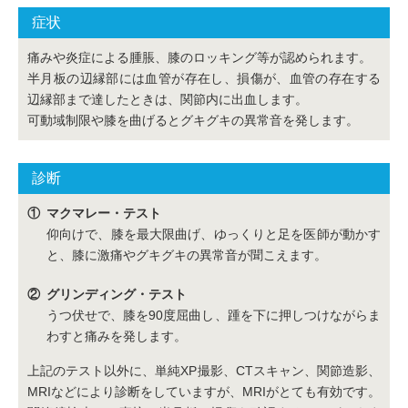
症状
痛みや炎症による腫脹、膝のロッキング等が認められます。
半月板の辺縁部には血管が存在し、損傷が、血管の存在する
辺縁部まで達したときは、関節内に出血します。
可動域制限や膝を曲げるとグキグキの異常音を発します。
診断
マクマレー・テスト
仰向けで、膝を最大限曲げ、ゆっくりと足を医師が動かす
と、膝に激痛やグキグキの異常音が聞こえます。
グリンディング・テスト
うつ伏せで、膝を90度屈曲し、踵を下に押しつけながらま
わすと痛みを発します。
上記のテスト以外に、単純XP撮影、CTスキャン、関節造影、
MRIなどにより診断をしていますが、MRIがとても有効です。