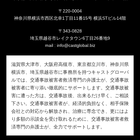
〒220-0004
神奈川県横浜市西区北幸1丁目11番15号 横浜STビル14階
〒343-0828
埼玉県越谷市レイクタウン6丁目26番地9
mail :
info@castglobal.biz
滋賀県大津市、大阪府高槻市、東京都立川市、神奈川県
横浜市、埼玉県越谷市に事務所を持つキャストグローバ
ルでは、交通事故被害者救済専門の弁護士が、交通事故
被害者に寄り添い徹底的にサポートします。交通事故被
害に遭った方は、交通事故後、出来るだけ早く、ご相談
下さい。交通事故被害者が、経済的負担なく、相手保険
会社との対応から解放され、治療に専念でき、更にはよ
り多額の示談金を受け取れるために、交通事故被害者救
済専門の弁護士が、全力でサポートします。