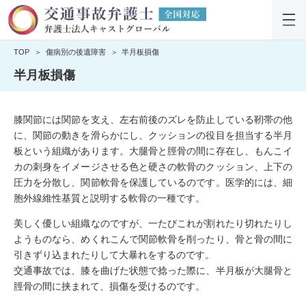
TOP
傷病別の後遺障害
半月板損傷
半月板損傷
膝関節には関節を支え、左右前後のズレを防止している靭帯の他
に、関節の動きを滑らかにし、クッションの役目を担当する半月
板という組織があります。大腿骨と脛骨の間に存在し、もんこイ
カの刺身をイメージさせる色と硬さの軟骨のクッション、上下の
圧力を分散し、関節軟骨を保護しているのです。医学的には、細
胞外線維性基質と説明する軟骨の一種です。
美しく優しい組織なのですが、一たびこれが割れたり切れたりし
ようものなら、めくれこんで関節軟骨を削ったり、骨と骨の間に
引きずり込まれたりして大暴れをするのです。
交通事故では、膝を曲げた状態で捻った際に、半月板が大腿骨と
脛骨の間に挟まれて、損傷を受けるのです。