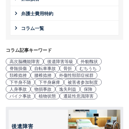
弁護士費用特約
コラム一覧
コラム記事キーワード
高次脳機能障害
後遺障害等級
外貌醜状
脊髄損傷
自転車事故
骨折
むちうち
頚椎捻挫
腰椎捻挫
外傷性頸部症候群
下半身不随
下半身麻痺
被害者参加制度
人身事故
物損事故
逸失利益
保険
バイク事故
植物状態
遷延性意識障害
後遺障害