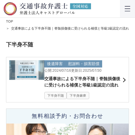
TOP
交通事故による下半身不随｜脊髄損傷後に受けられる補償と等級1級認定の流れ
下半身不随
後遺障害
慰謝料・損害賠償
公開:2024/07/16
更新日:2025/07/30
交通事故による下半身不随｜脊髄損傷後
に受けられる補償と等級1級認定の流れ
下半身不随
下半身麻痺
無料相談予約・お問合わせ