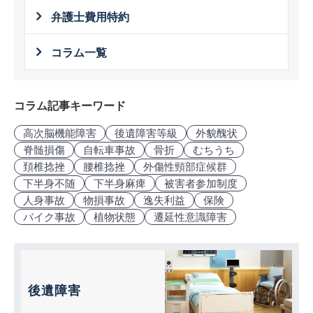
弁護士費用特約
コラム一覧
コラム記事キーワード
高次脳機能障害
後遺障害等級
外貌醜状
脊髄損傷
自転車事故
骨折
むちうち
頚椎捻挫
腰椎捻挫
外傷性頸部症候群
下半身不随
下半身麻痺
被害者参加制度
人身事故
物損事故
逸失利益
保険
バイク事故
植物状態
遷延性意識障害
後遺障害