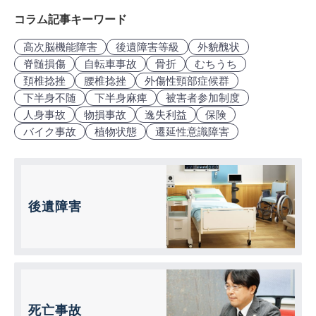
コラム記事キーワード
高次脳機能障害
後遺障害等級
外貌醜状
脊髄損傷
自転車事故
骨折
むちうち
頚椎捻挫
腰椎捻挫
外傷性頸部症候群
下半身不随
下半身麻痺
被害者参加制度
人身事故
物損事故
逸失利益
保険
バイク事故
植物状態
遷延性意識障害
後遺障害
死亡事故