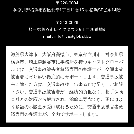
〒220-0004
神奈川県横浜市西区北幸1丁目11番15号 横浜STビル14階
〒343-0828
埼玉県越谷市レイクタウン6丁目26番地9
mail :
info@castglobal.biz
滋賀県大津市、大阪府高槻市、東京都立川市、神奈川県
横浜市、埼玉県越谷市に事務所を持つキャストグローバ
ルでは、交通事故被害者救済専門の弁護士が、交通事故
被害者に寄り添い徹底的にサポートします。交通事故被
害に遭った方は、交通事故後、出来るだけ早く、ご相談
下さい。交通事故被害者が、経済的負担なく、相手保険
会社との対応から解放され、治療に専念でき、更にはよ
り多額の示談金を受け取れるために、交通事故被害者救
済専門の弁護士が、全力でサポートします。