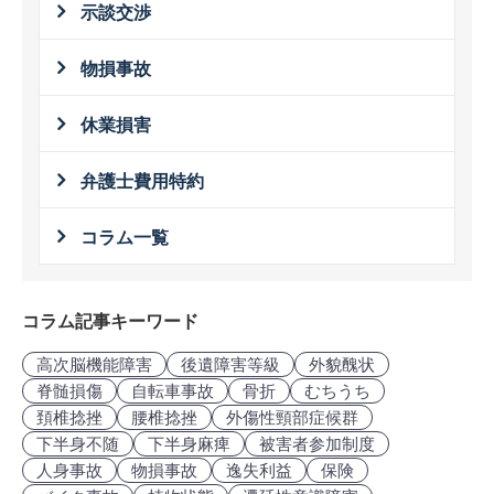
示談交渉
物損事故
休業損害
弁護士費用特約
コラム一覧
コラム記事キーワード
高次脳機能障害
後遺障害等級
外貌醜状
脊髄損傷
自転車事故
骨折
むちうち
頚椎捻挫
腰椎捻挫
外傷性頸部症候群
下半身不随
下半身麻痺
被害者参加制度
人身事故
物損事故
逸失利益
保険