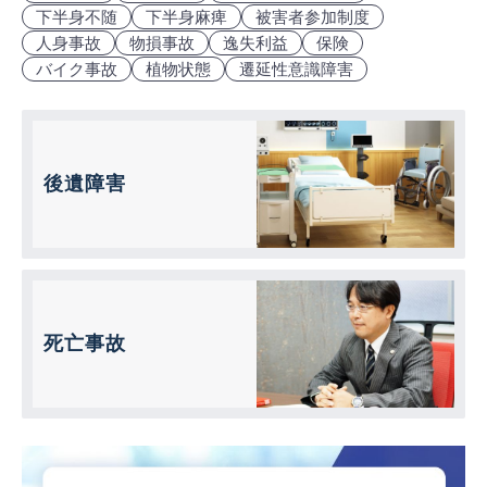
下半身不随
下半身麻痺
被害者参加制度
人身事故
物損事故
逸失利益
保険
バイク事故
植物状態
遷延性意識障害
後遺障害
死亡事故