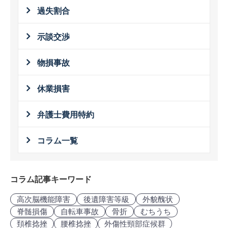
過失割合
示談交渉
物損事故
休業損害
弁護士費用特約
コラム一覧
コラム記事キーワード
高次脳機能障害
後遺障害等級
外貌醜状
脊髄損傷
自転車事故
骨折
むちうち
頚椎捻挫
腰椎捻挫
外傷性頸部症候群