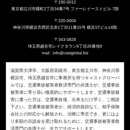
〒190-0012
東京都立川市曙町2丁目34番7号 ファーレイーストビル 7階
〒220-0004
神奈川県横浜市西区北幸1丁目11番15号 横浜STビル14階
〒343-0828
埼玉県越谷市レイクタウン6丁目26番地9
mail :
info@castglobal.biz
滋賀県大津市、大阪府高槻市、東京都立川市、神奈川県
横浜市、埼玉県越谷市に事務所を持つキャストグローバ
ルでは、交通事故被害者救済専門の弁護士が、交通事故
被害者に寄り添い徹底的にサポートします。交通事故被
害に遭った方は、交通事故後、出来るだけ早く、ご相談
下さい。交通事故被害者が、経済的負担なく、相手保険
会社との対応から解放され、治療に専念でき、更にはよ
り多額の示談金を受け取れるために、交通事故被害者救
済専門の弁護士が、全力でサポートします。