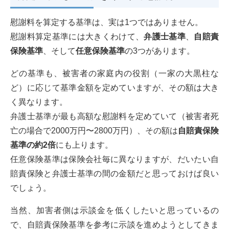
慰謝料を算定する基準は、実は1つではありません。
慰謝料算定基準には大きくわけて、
弁護士基準
、
自賠責
保険基準
、そして
任意保険基準
の3つがあります。
どの基準も、被害者の家庭内の役割（一家の大黒柱な
ど）に応じて基準金額を定めていますが、その額は大き
く異なります。
弁護士基準が最も高額な慰謝料を定めていて（被害者死
亡の場合で2000万円〜2800万円）、その額は
自賠責保険
基準の約2倍
にも上ります。
任意保険基準は保険会社毎に異なりますが、だいたい自
賠責保険と弁護士基準の間の金額だと思っておけば良い
でしょう。
当然、加害者側は示談金を低くしたいと思っているの
で、自賠責保険基準を参考に示談を進めようとしてきま