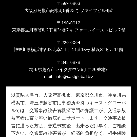
〒569-0803
大阪府高槻市高槻町5番23号 ファイブビル4階
〒190-0012
東京都立川市曙町2丁目34番7号 ファーレイーストビル 7階
〒220-0004
神奈川県横浜市西区北幸1丁目11番15号 横浜STビル14階
〒343-0828
埼玉県越谷市レイクタウン6丁目26番地9
mail :
info@castglobal.biz
滋賀県大津市、大阪府高槻市、東京都立川市、神奈川県
横浜市、埼玉県越谷市に事務所を持つキャストグローバ
ルでは、交通事故被害者救済専門の弁護士が、交通事故
被害者に寄り添い徹底的にサポートします。交通事故被
害に遭った方は、交通事故後、出来るだけ早く、ご相談
下さい。交通事故被害者が、経済的負担なく、相手保険