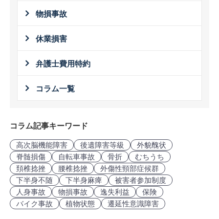
物損事故
休業損害
弁護士費用特約
コラム一覧
コラム記事キーワード
高次脳機能障害
後遺障害等級
外貌醜状
脊髄損傷
自転車事故
骨折
むちうち
頚椎捻挫
腰椎捻挫
外傷性頸部症候群
下半身不随
下半身麻痺
被害者参加制度
人身事故
物損事故
逸失利益
保険
バイク事故
植物状態
遷延性意識障害