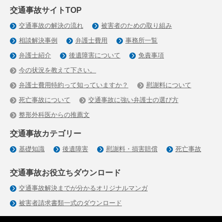
交通事故サイトTOP
交通事故の解決の流れ
被害者のための取り組み
相談解決事例
弁護士費用
事務所一覧
弁護士紹介
後遺障害について
免責事項
今の状況を教えて下さい。
弁護士費用特約って知っていますか？
慰謝料について
死亡事故について
交通事故に強い弁護士の選び方
整形外科医からの推薦文
交通事故カテゴリー
基礎知識
後遺障害
慰謝料・損害賠償
死亡事故
交通事故お役立ちダウンロード
交通事故解決までが分かるオリジナルマンガ
被害者請求書類一式のダウンロード