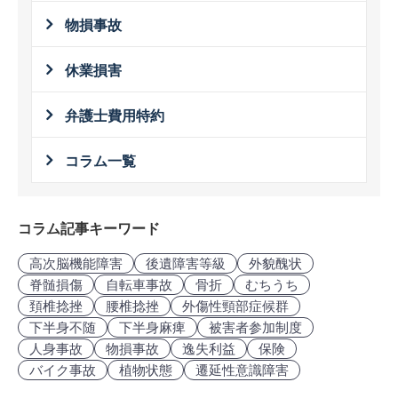
物損事故
休業損害
弁護士費用特約
コラム一覧
コラム記事キーワード
高次脳機能障害
後遺障害等級
外貌醜状
脊髄損傷
自転車事故
骨折
むちうち
頚椎捻挫
腰椎捻挫
外傷性頸部症候群
下半身不随
下半身麻痺
被害者参加制度
人身事故
物損事故
逸失利益
保険
バイク事故
植物状態
遷延性意識障害