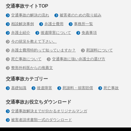
交通事故サイトTOP
交通事故の解決の流れ
被害者のための取り組み
相談解決事例
弁護士費用
事務所一覧
弁護士紹介
後遺障害について
免責事項
今の状況を教えて下さい。
弁護士費用特約って知っていますか？
慰謝料について
死亡事故について
交通事故に強い弁護士の選び方
整形外科医からの推薦文
交通事故カテゴリー
基礎知識
後遺障害
慰謝料・損害賠償
死亡事故
交通事故お役立ちダウンロード
交通事故解決までが分かるオリジナルマンガ
被害者請求書類一式のダウンロード