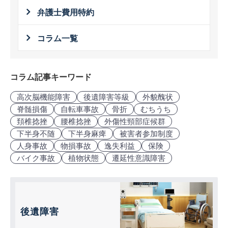
弁護士費用特約
コラム一覧
コラム記事キーワード
高次脳機能障害
後遺障害等級
外貌醜状
脊髄損傷
自転車事故
骨折
むちうち
頚椎捻挫
腰椎捻挫
外傷性頸部症候群
下半身不随
下半身麻痺
被害者参加制度
人身事故
物損事故
逸失利益
保険
バイク事故
植物状態
遷延性意識障害
後遺障害