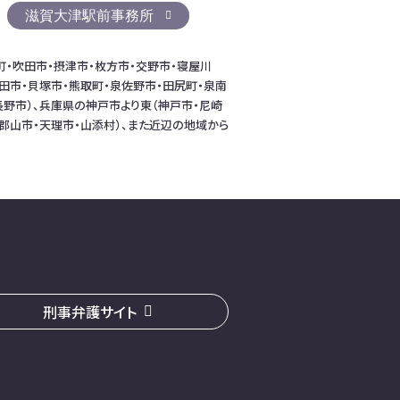
滋賀大津駅前事務所
町・吹田市・摂津市・枚方市・交野市・寝屋川
田市・貝塚市・熊取町・泉佐野市・田尻町・泉南
長野市）、兵庫県の神戸市より東（神戸市・尼崎
和郡山市・天理市・山添村）、また近辺の地域から
刑事弁護サイト