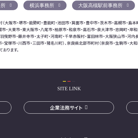
務所
横浜事務所
大阪高槻駅前事務所
（大阪市・堺市・能勢町・豊能町・池田市・箕面市・豊中市・茨木市・高槻市・島本
畷市・大東市・東大阪市・八尾市・柏原市・和泉市・高石市・泉大津市・忠岡町・岸和
・羽曳野市・藤井寺市・太子町・河南町・千早赤阪村・富田林市・大阪狭山市・河内
市・宝塚市・川西市・三田市・猪名川町）、奈良県北部市町村（奈良市・生駒市・大
ております。
SITE LINK
企業法務サイト