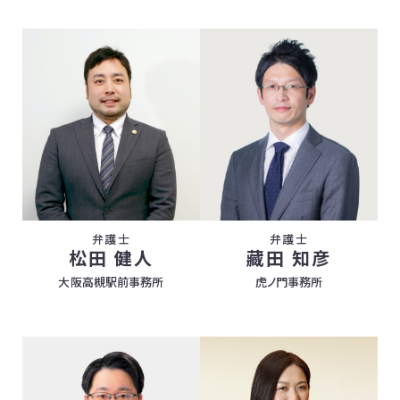
弁護士
弁護士
松田 健人
藏田 知彦
大阪高槻駅前事務所
虎ノ門事務所