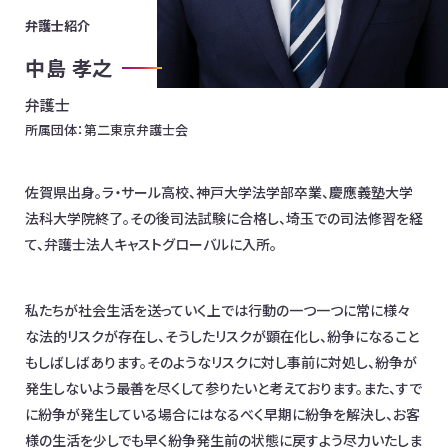
弁護士紹介
お問合わせ
中島 孝之
日本全国対応！オンライン相談OK
弁護士
所属団体：
第二東京弁護士会
イベント情報
メディア掲載
オフィス一覧
佐賀県出身。ラ・サール高校、神戸大学法学部卒業、慶應義塾大学
法科大学院終了。その後司法試験に合格し、埼玉での司法修習を経
て、弁護士法人キャストグローバルに入所。
私たちが社会生活を送っていく上では行動の一つ一つに常に様々
な法的リスクが存在し、そうしたリスクが顕在化し、紛争になること
もしばしばあります。そのようなリスクに対し事前に対処し、紛争が
発生しないよう最善を尽くして参りたいと考えております。また、すで
に紛争が発生している場合にはなるべく早期に紛争を解決し、お客
様の生活を少しでも早く紛争発生前の状態に戻すよう尽力いたしま