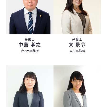
弁護士
弁護士
中島 孝之
文 景令
虎ノ門事務所
立川事務所