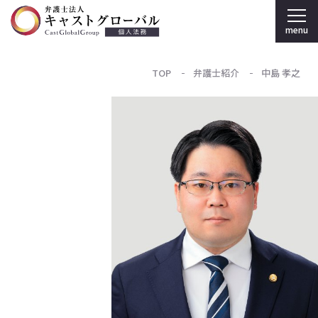
menu
TOP
弁護士紹介
中島 孝之
弁護士法人キャストグローバル TOP
個人のお客様
刑事弁護
弁護士紹介
事務所案内
採用情報
法人のお客様