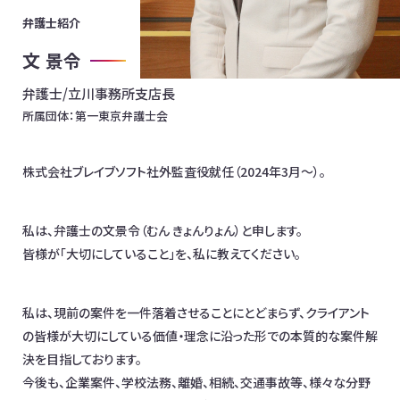
弁護士紹介
お問合わせ
文 景令
日本全国対応！オンライン相談OK
弁護士/立川事務所支店長
所属団体：
第一東京弁護士会
イベント情報
メディア掲載
オフィス一覧
株式会社ブレイブソフト社外監査役就任（2024年3月～）。
私は、弁護士の文景令（むん きょんりょん）と申します。
皆様が「大切にしていること」を、私に教えてください。
私は、現前の案件を一件落着させることにとどまらず、クライアント
の皆様が大切にしている価値・理念に沿った形での本質的な案件解
決を目指しております。
今後も、企業案件、学校法務、離婚、相続、交通事故等、様々な分野