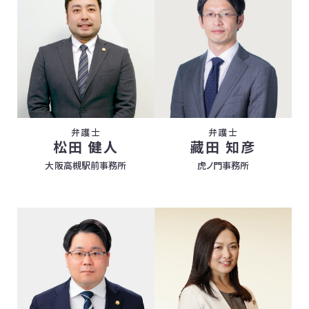
弁護士
弁護士
松田 健人
藏田 知彦
大阪高槻駅前事務所
虎ノ門事務所