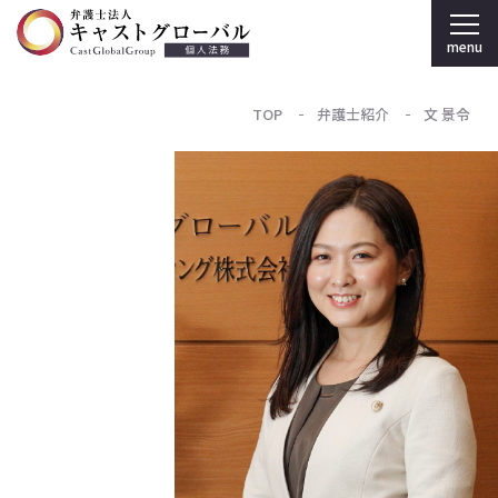
menu
TOP
弁護士紹介
文 景令
弁護士法人キャストグローバル TOP
個人のお客様
刑事弁護
弁護士紹介
事務所案内
採用情報
法人のお客様