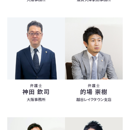
弁護士
弁護士
神田 欽司
的場 崇樹
大阪事務所
越谷レイクタウン支店