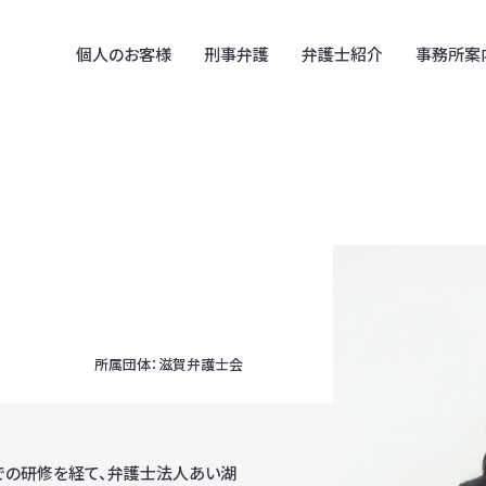
個人のお客様
刑事弁護
弁護士紹介
事務所案
在日韓国人のための
事務所案内
B型肝炎訴訟
法律相談
拠点案内
アスベスト被害賠償金請求
在日コリアンの遺言・相続
相続放棄
在日朝鮮・韓国人との離婚
民事信託
在留外国人のための
削除請求・誹謗中傷
法律相談(中国、ベトナム)
不動産･建築トラブル
外国人や外国の資産が
関わる離婚・相続
所属団体：
滋賀弁護士会
での研修を経て、弁護士法人あい湖