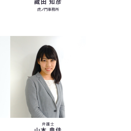
藏田 知彦
虎ノ門事務所
弁護士
山本 典佳