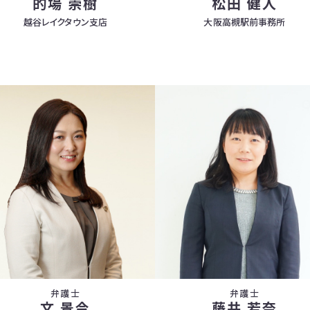
的場 崇樹
松田 健人
越谷レイクタウン支店
大阪高槻駅前事務所
弁護士
弁護士
文 景令
藤井 若奈