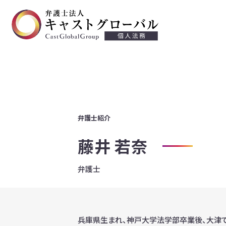
交通事故
離婚・慰謝料
不貞等慰謝料
遺言・遺産相続
弁護士紹介
労働問題
藤井 若奈
労働災害
債務整理・過払い金請求
弁護士
兵庫県生まれ、神戸大学法学部卒業後、大津