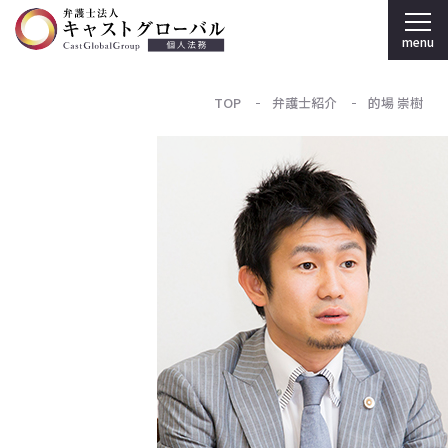
menu
TOP
弁護士紹介
的場 崇樹
弁護士法人キャストグローバル TOP
個人のお客様
刑事弁護
弁護士紹介
事務所案内
採用情報
法人のお客様