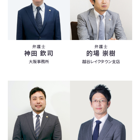
弁護士
弁護士
神田 欽司
的場 崇樹
大阪事務所
越谷レイクタウン支店