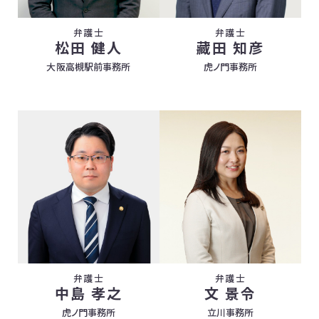
弁護士
弁護士
松田 健人
藏田 知彦
大阪高槻駅前事務所
虎ノ門事務所
弁護士
弁護士
中島 孝之
文 景令
虎ノ門事務所
立川事務所