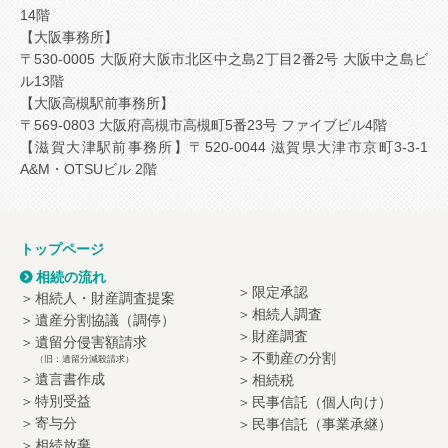
14階
【大阪事務所】
〒530-0005 大阪府大阪市北区中之島2丁目2番2号 大阪中之島ビ
ル13階
【大阪高槻駅前事務所】
〒569-0803 大阪府高槻市高槻町5番23号 ファイブビル4階
【滋賀大津駅前事務所】
〒520-0044 滋賀県大津市京町3-3-1
A&M・OTSUビル 2階
トップページ
相続の流れ
限定承認
相続人・財産調査提案
相続人調査
遺産分割協議（調停）
財産調査
遺留分侵害額請求
不動産の分割
（旧：遺留分減殺請求）
遺言書作成
相続税
特別受益
民事信託（個人向け）
寄与分
民事信託（事業承継）
相続放棄