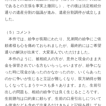
であるとの主張を事実上撤回し）、その後は法定相続分
通りの遺産分割の協議が進み、遺産分割調停が成立しま
した。

（５）コメント

　本件では、紛争が長期にわたり、兄弟間の紛争にご依
頼者様も心を痛めておられましたが、最終的にはご希望
通りの解決が出来て、大変喜んでいただけました。

　本件のように、被相続人の方が、意外と現金のまま大
金を保管されている方もいらっしゃいますが、紛争にな
った時に現金があったのかなかったのか、いくらあった
のかに争いが生じると立証が難しくなり、双方納得が難
しくなってしまうケースも多々あります。また、生前引
出しの問題も、相続の紛争では良く生じるところです。
生前贈与は口約束に頼らず、生前の口座引出しについて
も使途なども含めて出来るだけきちんと記録を残してお