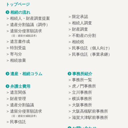
トップページ
相続の流れ
限定承認
相続人・財産調査提案
相続人調査
遺産分割協議（調停）
財産調査
遺留分侵害額請求
不動産の分割
（旧：遺留分減殺請求）
遺言書作成
相続税
特別受益
民事信託（個人向け）
寄与分
民事信託（事業承継）
相続放棄
遺産・相続コラム
事務所紹介
事務所一覧
虎ノ門事務所
弁護士費用
遺言関係
立川事務所
財産管理
横浜事務所
遺産分割協議
大阪事務所
遺留分侵害額請求
大阪高槻駅前事務所
（旧：遺留分減殺請求）
滋賀大津駅前事務所
民事信託