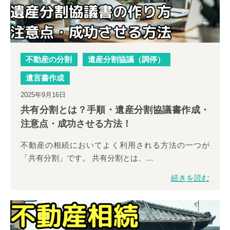
遺産分割協議
生前に家族へ財産を管理してほしい
遺留分侵害額請求
不動産の分割
遺産分割協議（調停）
（旧：遺留分減殺請求）
民事信託
遺言書作成
2025年9月16日
特別受益
共有分割とは？手順・遺産分割協議書作成・
注意点・成功させる方法！
生前に事業を任せたい・後継者を選定したい
寄与分
不動産の相続においてよく利用される方法の一つが
「共有分割」です。 共有分割とは、…
事業承継
続きを読む
受け継いだ財産の名義変更をしたい