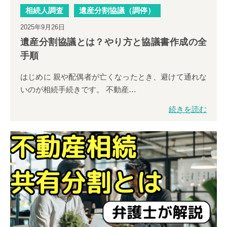
相続人が誰なのかを知りたい
民事信託（事業継承）
相続人調査
遺産分割協議（調停）
2025年9月26日
遺産分割協議とは？やり方と協議書作成の全
相続人調査
手順
相続人が誰なのかを知りたい
はじめに 親や配偶者が亡くなったとき、避けて通れな
いのが相続手続きです。 不動産…
財産がどれくらいあるか知りたい
相続人調査
続きを読む
財産調査
財産がどれくらいあるか知りたい
相続人では話し合いがまとまらない
財産調査