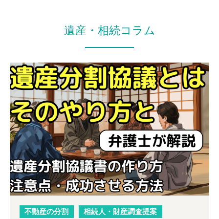
とまったお金が口座から引き出されているが使途が不
明」「知らぬ間に多額の借金を背負っていたことがわか
遺産・相続コラム
った」「遺書の筆跡が本人のものではない」「自身にと
って不公平な内容だった」など様々なトラブル。
被相続人が健在なうちに相続対策をしたい
遺言・相続問題で少しでも疑問や分からない点があれ
ば、キャストグローバルの弁護士が丁寧にサポートし、
解決に導きます。
遺言書の作成
現状把握のためにもまずは相談したい
民事信託（個人向け）
弁護士による無料電話相談
事業を円滑に継承したい
不動産の分割
相続人・財産調査提案