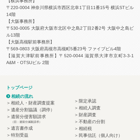
【横浜事務所】
〒220-0004 神奈川県横浜市西区北幸1丁目11番15号 横浜STビル
14階
【大阪事務所】
〒530-0005 大阪府大阪市北区中之島2丁目2番2号 大阪中之島ビ
ル13階
【大阪高槻駅前事務所】
〒569-0803 大阪府高槻市高槻町5番23号 ファイブビル4階
【滋賀大津駅前事務所】
〒520-0044 滋賀県大津市京町3-3-1
A&M・OTSUビル 2階
トップページ
相続の流れ
限定承認
相続人・財産調査提案
相続人調査
遺産分割協議（調停）
財産調査
遺留分侵害額請求
不動産の分割
（旧：遺留分減殺請求）
遺言書作成
相続税
特別受益
民事信託（個人向け）