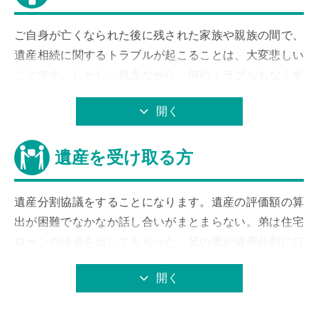
ご自身が亡くなられた後に残された家族や親族の間で、
遺産相続に関するトラブルが起こることは、大変悲しい
ことです。しかし、残念ながら、何のトラブルもなくす
んなり終わる場合は、圧倒的に少ない。相続争いなどの
開く
トラブルを未然に防ぐためにも、しっかりと遺産を把握
し、分割方法を協議したうえで、公正証書遺言の作成な
遺産を受け取る方
どの準備が必要となります。
キャストグローバルでは、そのようなお気持ちに応える
ために専門の弁護士がサポートをさせていただきます。
遺産分割協議をすることになります。遺産の評価額の算
出が困難でなかなか話し合いがまとまらない。弟は住宅
ローンの頭金を出してもらった、兄の妻が遺産分割に口
現状把握のためにもまずは相談したい
を出してくるなど、遺産分割協議をまとめるのは大変で
開く
す。また、被相続人が遺言書を残していて、遺産分割を
しなくてすんだとしても、トラブルが発生します。「ま
弁護士による無料電話相談