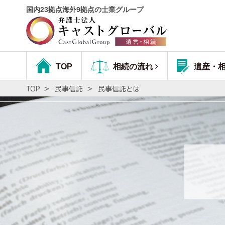
国内23拠点海外9拠点の士業グループ
TOP
相続の流れ
遺産・
TOP
民事信託
民事信託とは