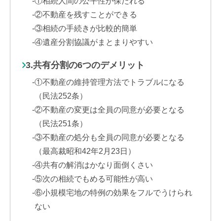
①相続人間の公平性が保たれる
②不動産を残すことができる
③相続の手続きが比較的簡単
④遺産分割協議がまとまりやすい
3.共有分割の6つのデメリット
①不動産の維持管理方法でトラブルになる
（民法252条）
②不動産の変更は全員の同意が必要となる
（民法251条）
③不動産の処分も全員の同意が必要となる
（最高裁昭和42年2月23日）
④共有の解消はかなり面倒くさい
⑤次の相続でもめる可能性が高い
⑥小規模宅地の特例の効果をフルでうけられ
ない