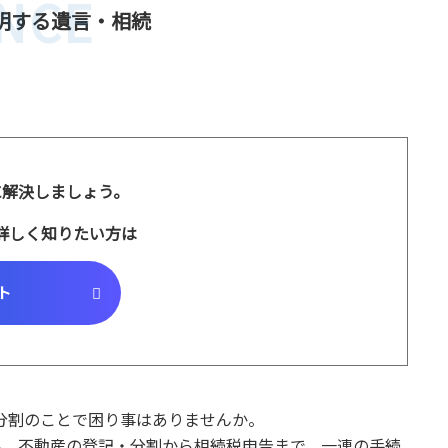
NCE
明する遺言・相続
に解決しましょう。
詳しく知りたい方は
ト
分割のことで困り事はありませんか。
ん。不動産の登記・分割から相続税申告まで、一連の手続