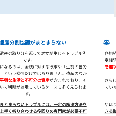
遺産分割協議がまとまらない
遺産の取り分を巡って対立が生じるトラブル例
各相
です。
定相
になるのは、金銭に対する欲求や「生前の苦労
を無
」という感情だけではありません。遺産のなか
平穏な生活と不可分の資産
が含まれており、そ
さら
いて判断が迷走しているケースも多く見られま
てい
す。
まとまらないトラブルには、一定の解決方法を
やは
上手く折り合わせる役回りの専門家が必要不可
きる