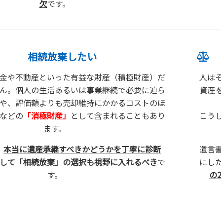
欠
です。
相続放棄したい
金や不動産といった有益な財産（積極財産）だ
人は
ん。個人の生活あるいは事業継続で必要に迫ら
資産
や、評価額よりも売却維持にかかるコストのほ
などの
「消極財産」
として含まれることもあり
こう
ます。
、
本当に遺産承継すべきかどうかを丁寧に診断
遺言
して「相続放棄」の選択も視野に入れるべき
で
にし
す。
の