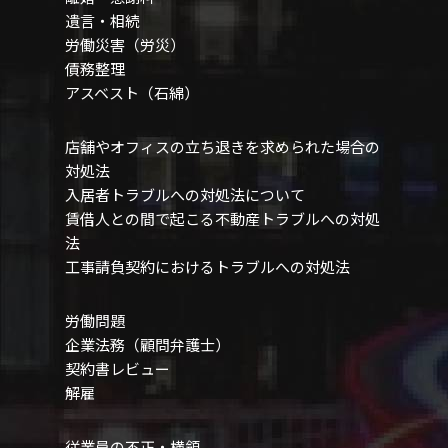
遺言・相続
労働災害（労災）
債務整理
アスベスト（石綿）
店舗やオフィスの立ち
退きを求められた場合の
対処法
入居者トラブルへの対
処法について
賃借人との間で起こる
不動産トラブルへの対処
法
工事請負契約における
トラブルへの対処法
労働問題
企業法務（顧問弁護士）
契約書レビュー
解雇
従業員の不正・横領