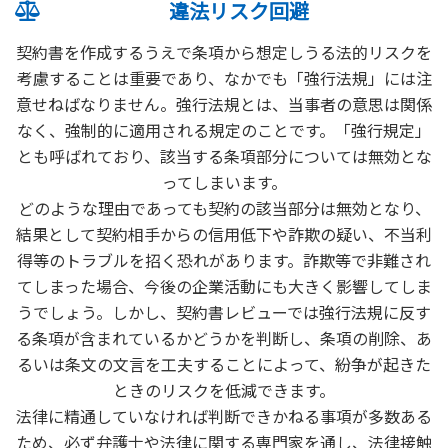
違法リスク回避
契約書を作成するうえで条項から想定しうる法的リスクを
考慮することは重要であり、なかでも「強行法規」には注
意せねばなりません。強行法規とは、当事者の意思は関係
なく、強制的に適用される規定のことです。「強行規定」
とも呼ばれており、該当する条項部分については無効とな
ってしまいます。
どのような理由であっても契約の該当部分は無効となり、
結果として契約相手からの信用低下や詐欺の疑い、不当利
得等のトラブルを招く恐れがあります。詐欺等で非難され
てしまった場合、今後の企業活動にも大きく影響してしま
うでしょう。しかし、契約書レビューでは強行法規に反す
る条項が含まれているかどうかを判断し、条項の削除、あ
るいは条文の文言を工夫することによって、紛争が起きた
ときのリスクを低減できます。
法律に精通していなければ判断できかねる事項が多数ある
ため、必ず弁護士や法律に関する専門家を通し、法律接触