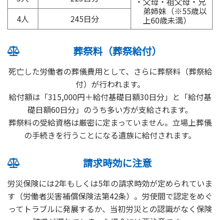
父母・祖父母・兄
弟姉妹（※55歳以
4人
245日分
上60歳未満）
葬祭料（葬祭給付）
死亡した労働者の葬儀費用として、さらに葬祭料（葬祭給
付）が行われます。
給付額は「315,000円＋給付基礎日額30日分」と「給付基
礎日額60日分」のうち多い方が支給されます。
葬祭料の受給資格は厳密に定まっていません。立場上葬儀
の手続きを行うことになる遺族に給付されます。
請求時効に注意
労災保険には2年もしくは5年の請求時効が定められていま
す（労働者災害補償保険法第42条）。労使間で認定をめぐ
ってトラブルに発展するか、当初労災との認識がなく保険