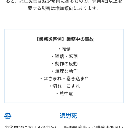
ると、死亡災害は減少傾向にあるものの、休業4日以上を
要する災害は増加傾向にあります。
【業務災害例】業務中の事故
・転倒
・墜落・転落
・動作の反動
・無理な動作
・はさまれ・巻き込まれ
・切れ・こすれ
・熱中症
過労死
労災申請における過労死は、脳血管疾患・心臓疾患あるい