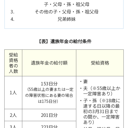
子・父母・孫・祖父母
その他の子・父母・孫・祖父母
兄弟姉妹
【表】遺族年金の給付条件
受給
資格
遺族年金の給付額
受給資格
者の
人数
妻
153日分
夫（※55歳以上か
（55歳以上の妻または
一定
1人
一定障害あり）
の障害状態にある妻の場合
子・孫（※18歳に
は175日分）
達する日以降の最
初の3月31日まで
2人
201日分
の間か、一定障害
あり）
3人
223日分