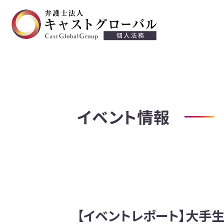
交通事故
離婚・慰謝料
不貞等慰謝料
イベント情報
遺言・遺産相続
労働問題
労働災害
債務整理・過払い金請求
【イベントレポート】大手