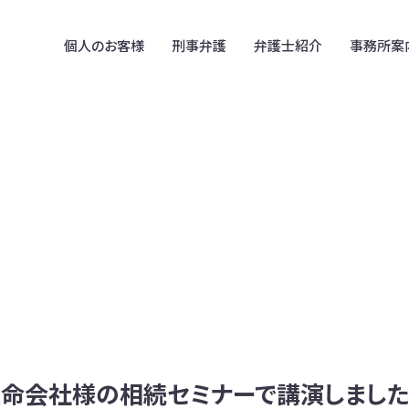
個人のお客様
刑事弁護
弁護士紹介
事務所案
在日韓国人のための
事務所案内
B型肝炎訴訟
法律相談
拠点案内
アスベスト被害賠償金請求
在日コリアンの遺言・相続
相続放棄
在日朝鮮・韓国人との離婚
民事信託
在留外国人のための
削除請求・誹謗中傷
法律相談(中国、ベトナム)
不動産･建築トラブル
外国人や外国の資産が
関わる離婚・相続
生命会社様の相続セミナーで講演しまし