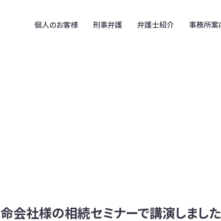
個人のお客様
刑事弁護
弁護士紹介
事務所案
在日韓国人のための
事務所案内
B型肝炎訴訟
法律相談
拠点案内
アスベスト被害賠償金請求
在日コリアンの遺言・相続
相続放棄
在日朝鮮・韓国人との離婚
民事信託
在留外国人のための
削除請求・誹謗中傷
法律相談(中国、ベトナム)
不動産･建築トラブル
外国人や外国の資産が
関わる離婚・相続
生命会社様の相続セミナーで講演しまし