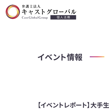
交通事故
離婚・慰謝料
不貞等慰謝料
イベント情報
遺言・遺産相続
労働問題
労働災害
債務整理・過払い金請求
【イベントレポート】大手