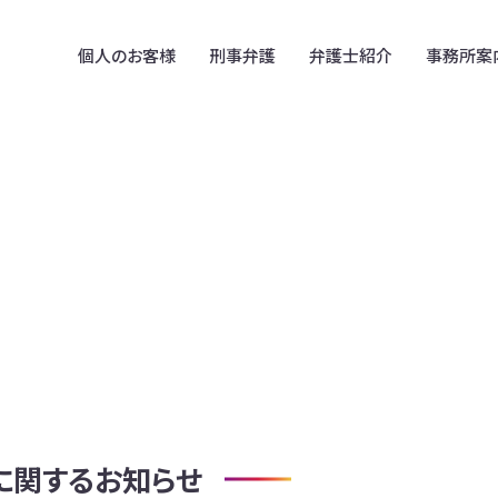
個人のお客様
刑事弁護
弁護士紹介
事務所案
在日韓国人のための
事務所案内
B型肝炎訴訟
法律相談
拠点案内
アスベスト被害賠償金請求
在日コリアンの遺言・相続
相続放棄
在日朝鮮・韓国人との離婚
民事信託
在留外国人のための
削除請求・誹謗中傷
法律相談(中国、ベトナム)
不動産･建築トラブル
外国人や外国の資産が
関わる離婚・相続
に関するお知らせ