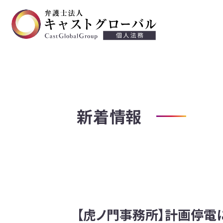
交通事故
離婚・慰謝料
不貞等慰謝料
新着情報
遺言・遺産相続
労働問題
労働災害
債務整理・過払い金請求
【虎ノ門事務所】計画停電