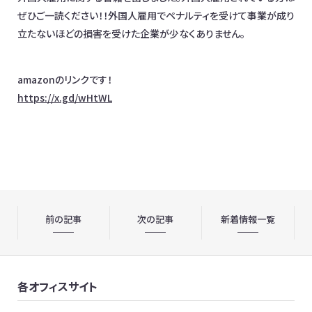
ぜひご一読ください！！外国人雇用でペナルティを受けて事業が成り
お問合わせ
立たないほどの損害を受けた企業が少なくありません。
日本全国対応！オンライン相談OK
amazonのリンクです！
イベント情報
メディア掲載
オフィス一覧
https://x.gd/wHtWL
前の記事
次の記事
新着情報一覧
各オフィスサイト