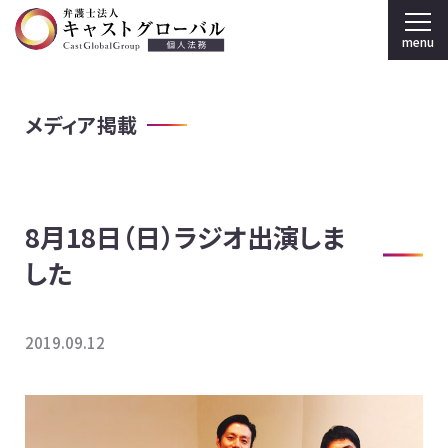
menu
弁護士法人キャストグローバル TOP
メディア掲載
個人のお客様
刑事弁護
8月18日（日）ラジオ出演しま
弁護士紹介
した
事務所案内
採用情報
2019.09.12
法人のお客様