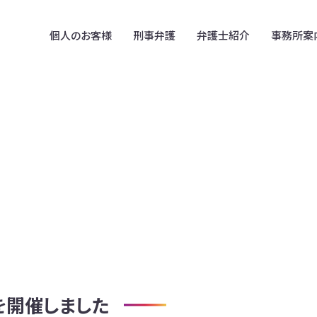
個人のお客様
刑事弁護
弁護士紹介
事務所案
在日韓国人のための
事務所案内
B型肝炎訴訟
法律相談
拠点案内
アスベスト被害賠償金請求
在日コリアンの遺言・相続
相続放棄
在日朝鮮・韓国人との離婚
民事信託
在留外国人のための
削除請求・誹謗中傷
法律相談(中国、ベトナム)
不動産･建築トラブル
外国人や外国の資産が
関わる離婚・相続
を開催しました