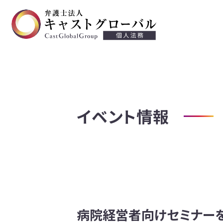
交通事故
離婚・慰謝料
不貞等慰謝料
イベント情報
遺言・遺産相続
労働問題
労働災害
債務整理・過払い金請求
病院経営者向けセミナー