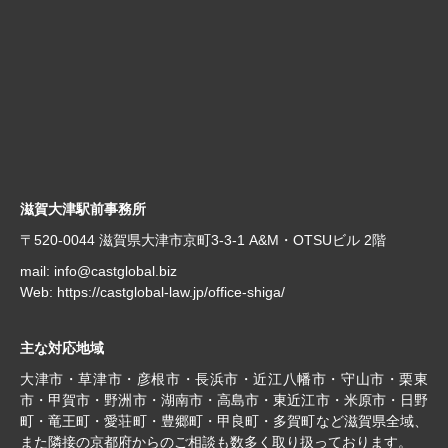
滋賀大津駅前事務所
〒520-0044 滋賀県大津市京町3-3-1 A&M・OTSUビル 2階
mail:
info@castglobal.biz
Web:
https://castglobal-law.jp/office-shiga/
主な対応地域
大津市・草津市・彦根市・長浜市・近江八幡市・守山市・栗東
市・甲賀市・野洲市・湖南市・高島市・東近江市・米原市・日野
町・竜王町・愛荘町・豊郷町・甲良町・多賀町など滋賀県全域、
また隣接の京都府からのご相談も数多く取り扱っております。