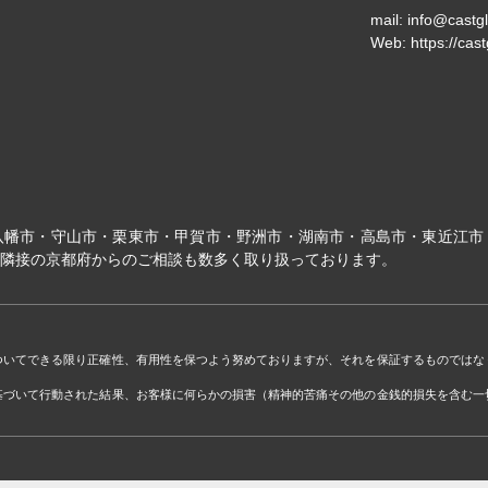
mail:
info@castgl
Web:
https://cast
八幡市・守山市・栗東市・甲賀市・野洲市・湖南市・高島市・東近江市
隣接の京都府からのご相談も数多く取り扱っております。
ついてできる限り正確性、有用性を保つよう努めておりますが、それを保証するものではな
基づいて行動された結果、お客様に何らかの損害（精神的苦痛その他の金銭的損失を含む一