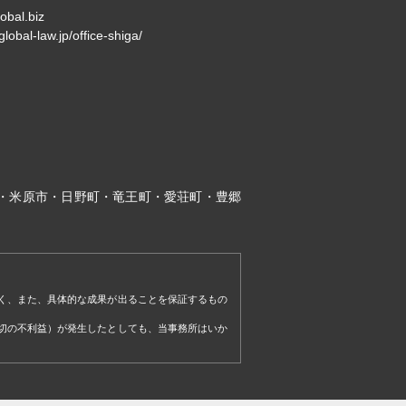
obal.biz
global-law.jp/office-shiga/
・米原市・日野町・竜王町・愛荘町・豊郷
く、また、具体的な成果が出ることを保証するもの
切の不利益）が発生したとしても、当事務所はいか